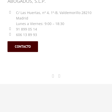
ABOGADOS, S.L.P.
C/ Las Huertas, nº 4, 1º-B, Valdemorillo 28210
Madrid
Lunes a Viernes: 9:00 – 18:30
91 899 05 14
606 13 89 93
CONTACTO
| Todos los derechos reservados | Sitio desarrollado y alojado por
Bouge
|
Aviso Legal
|
Política de privacidad
|
Política de cookies